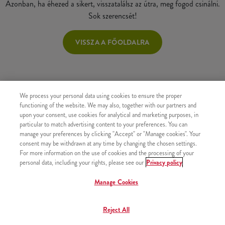
Azonban, ha éhezed a sikert, visszatalálsz az útra, meg fogod csinálni.
Sok szerencsét!
VISSZA A FŐOLDALRA
We process your personal data using cookies to ensure the proper
functioning of the website. We may also, together with our partners and
upon your consent, use cookies for analytical and marketing purposes, in
particular to match advertising content to your preferences. You can
manage your preferences by clicking "Accept" or "Manage cookies". Your
consent may be withdrawn at any time by changing the chosen settings.
For more information on the use of cookies and the processing of your
personal data, including your rights, please see our
Privacy policy
Manage Cookies
Reject All